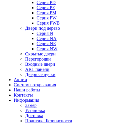
Серия PD
Серия PE
Серия PM
Серия PW
Серия PWB
Двери под дерево
Серия N
Серия NA
Серия NE
Серия NW
Скрытые двери
Перегородки
Входные двери
ART панели
Дверные ручки
Акции
Системы открывания
Наши работы
Контакты
Информация
Замер
Установка
Доставка
Политика Безопасности