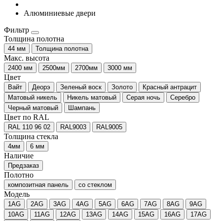
Алюминиевые двери
Фильтр
Толщина полотна
44 мм
Толщина полотна
Макс. высота
2400 мм
2500мм
2700мм
3000 мм
Цвет
Вайт
Деорэ
Зеленый воск
Золото
Красный антрацит
Матовый никель
Никель матовый
Серая ночь
Серебро
Черный матовый
Шампань
Цвет по RAL
RAL 110 96 02
RAL9003
RAL9005
Толщина стекла
4мм
6 мм
Наличие
Предзаказ
Полотно
композитная панель
со стеклом
Модель
1AG
2AG
3AG
4AG
5AG
6AG
7AG
8AG
9AG
10AG
11AG
12AG
13AG
14AG
15AG
16AG
17AG