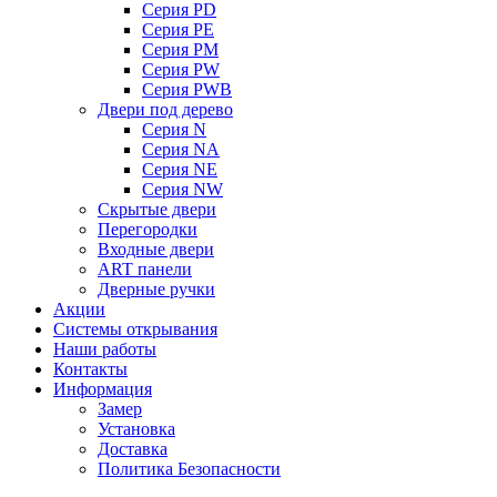
Серия PD
Серия PE
Серия PM
Серия PW
Серия PWB
Двери под дерево
Серия N
Серия NA
Серия NE
Серия NW
Скрытые двери
Перегородки
Входные двери
ART панели
Дверные ручки
Акции
Системы открывания
Наши работы
Контакты
Информация
Замер
Установка
Доставка
Политика Безопасности