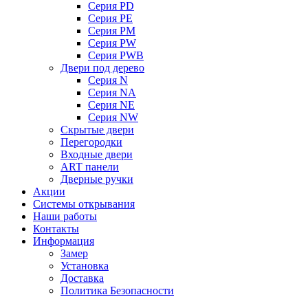
Серия PD
Серия PE
Серия PM
Серия PW
Серия PWB
Двери под дерево
Серия N
Серия NA
Серия NE
Серия NW
Скрытые двери
Перегородки
Входные двери
ART панели
Дверные ручки
Акции
Системы открывания
Наши работы
Контакты
Информация
Замер
Установка
Доставка
Политика Безопасности