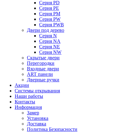
Серия PD
Серия PE
Серия PM
Серия PW
Серия PWB
Двери под дерево
Серия N
Серия NA
Серия NE
Серия NW
Скрытые двери
Перегородки
Входные двери
ART панели
Дверные ручки
Акции
Системы открывания
Наши работы
Контакты
Информация
Замер
Установка
Доставка
Политика Безопасности