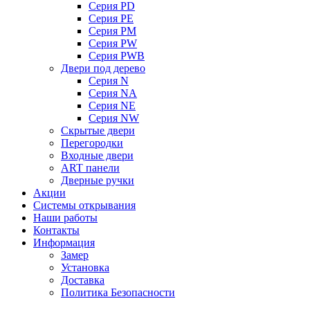
Серия PD
Серия PE
Серия PM
Серия PW
Серия PWB
Двери под дерево
Серия N
Серия NA
Серия NE
Серия NW
Скрытые двери
Перегородки
Входные двери
ART панели
Дверные ручки
Акции
Системы открывания
Наши работы
Контакты
Информация
Замер
Установка
Доставка
Политика Безопасности