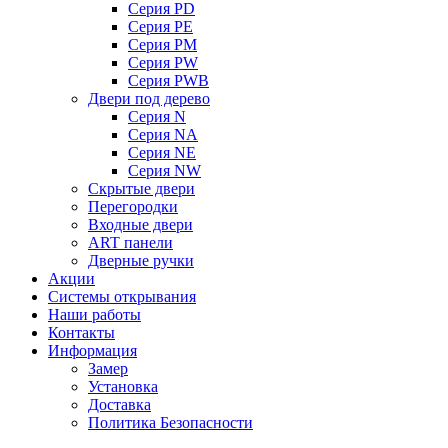
Серия PD
Серия PE
Серия PM
Серия PW
Серия PWB
Двери под дерево
Серия N
Серия NA
Серия NE
Серия NW
Скрытые двери
Перегородки
Входные двери
ART панели
Дверные ручки
Акции
Системы открывания
Наши работы
Контакты
Информация
Замер
Установка
Доставка
Политика Безопасности