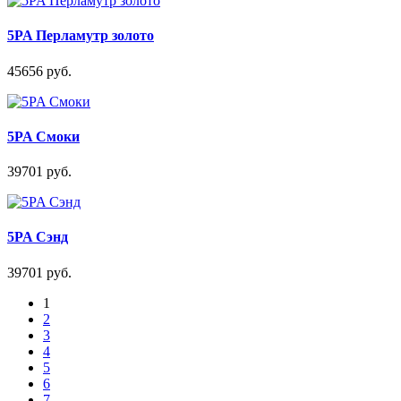
5PA Перламутр золото
45656 руб.
5PA Смоки
39701 руб.
5PA Сэнд
39701 руб.
1
2
3
4
5
6
7