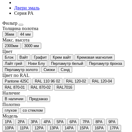
Двери эмаль
Серия PA
Фильтр
Толщина полотна
36мм
44 мм
Макс. высота
2300мм
3000 мм
Цвет
Блэк
Вайт
Графит
Крем вайт
Кремовая магнолия
Лайт грей
Нэви Блу
Перламутр белый
Перламутр бронза
Перламутр золото
Смоки
Сэнд
Цвет по RAL
Pantone 425С
RAL 110 96 02
RAL 120-02
RAL 120-04
RAL 870-01
RAL 870-02
RAL7016
Наличие
В наличии
Предзаказ
Полотно
глухое
со стеклом
Модель
1PA
2PA
3PA
4PA
5PA
6PA
7PA
8PA
9PA
10PA
11PA
12PA
13PA
14PA
15PA
16PA
17PA