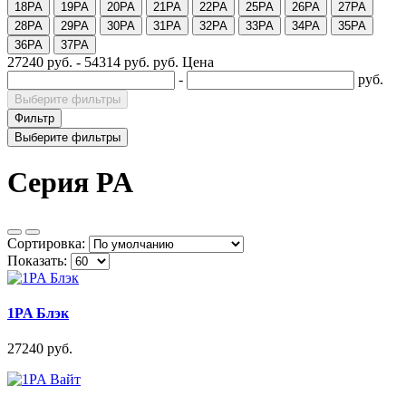
18PA
19PA
20PA
21PA
22PA
25PA
26PA
27PA
28PA
29PA
30PA
31PA
32PA
33PA
34PA
35PA
36PA
37PA
27240 руб.
-
54314 руб.
руб.
Цена
-
руб.
Выберите фильтры
Фильтр
Выберите фильтры
Серия PA
Сортировка:
Показать:
1PA Блэк
27240 руб.