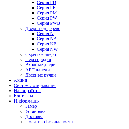
Серия PD
Серия PE
Серия PM
Серия PW
Серия PWB
Двери под дерево
Серия N
Серия NA
Серия NE
Серия NW
Скрытые двери
Перегородки
Входные двери
ART панели
Дверные ручки
Акции
Системы открывания
Наши работы
Контакты
Информация
Замер
Установка
Доставка
Политика Безопасности