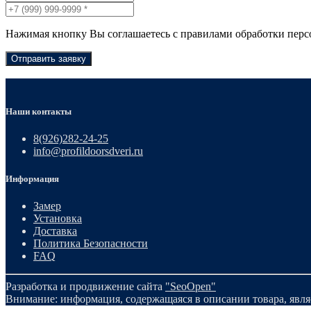
Нажимая кнопку Вы соглашаетесь с правилами обработки пер
Отправить заявку
Наши контакты
8(926)282-24-25
info@profildoorsdveri.ru
Информация
Замер
Установка
Доставка
Политика Безопасности
FAQ
Разработка и продвижение сайта
"SeoOpen"
Внимание: информация, содержащаяся в описании товара, явля