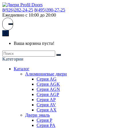
8(926)282-24-25
8(495)390-27-25
Ежедневно с 10:00 до 20:00
0
Ваша корзина пуста!
Kатегории
Каталог
Алюминиевые двери
Серия AG
Серия AGK
Серия AGN
Серия AGP
Серия AP
Серия AV
Серия AX
Двери эмаль
Серия P
Серия PA