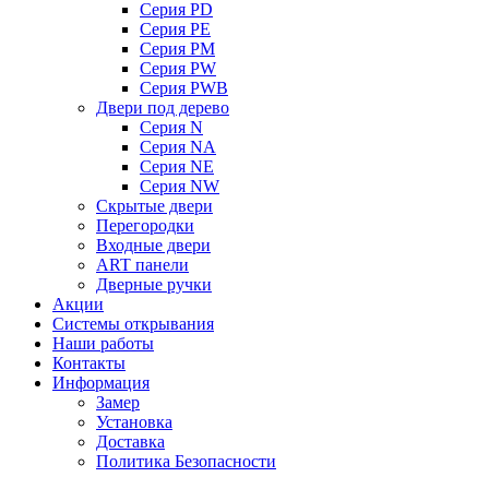
Серия PD
Серия PE
Серия PM
Серия PW
Серия PWB
Двери под дерево
Серия N
Серия NA
Серия NE
Серия NW
Скрытые двери
Перегородки
Входные двери
ART панели
Дверные ручки
Акции
Системы открывания
Наши работы
Контакты
Информация
Замер
Установка
Доставка
Политика Безопасности