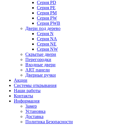
Серия PD
Серия PE
Серия PM
Серия PW
Серия PWB
Двери под дерево
Серия N
Серия NA
Серия NE
Серия NW
Скрытые двери
Перегородки
Входные двери
ART панели
Дверные ручки
Акции
Системы открывания
Наши работы
Контакты
Информация
Замер
Установка
Доставка
Политика Безопасности