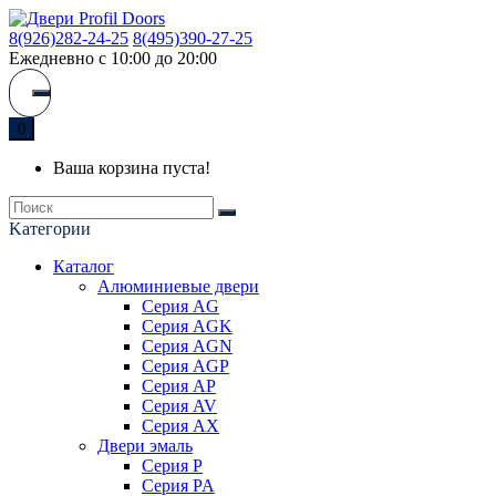
8(926)282-24-25
8(495)390-27-25
Ежедневно с 10:00 до 20:00
0
Ваша корзина пуста!
Kатегории
Каталог
Алюминиевые двери
Серия AG
Серия AGK
Серия AGN
Серия AGP
Серия AP
Серия AV
Серия AX
Двери эмаль
Серия P
Серия PA