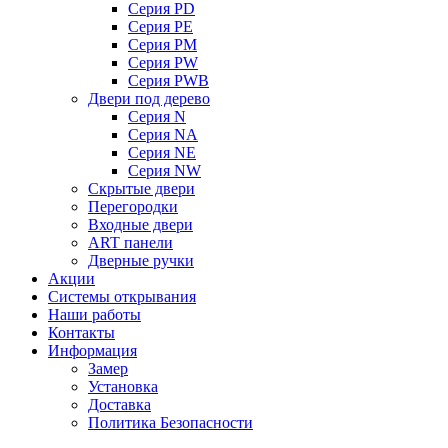
Серия PD
Серия PE
Серия PM
Серия PW
Серия PWB
Двери под дерево
Серия N
Серия NA
Серия NE
Серия NW
Скрытые двери
Перегородки
Входные двери
ART панели
Дверные ручки
Акции
Системы открывания
Наши работы
Контакты
Информация
Замер
Установка
Доставка
Политика Безопасности