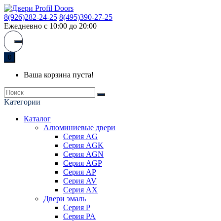
8(926)282-24-25
8(495)390-27-25
Ежедневно с 10:00 до 20:00
0
Ваша корзина пуста!
Kатегории
Каталог
Алюминиевые двери
Серия AG
Серия AGK
Серия AGN
Серия AGP
Серия AP
Серия AV
Серия AX
Двери эмаль
Серия P
Серия PA