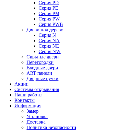
Серия PD
Серия PE
Серия PM
Серия PW
Серия PWB
Двери под дерево
Серия N
Серия NA
Серия NE
Серия NW
Скрытые двери
Перегородки
Входные двери
ART панели
Дверные ручки
Акции
Системы открывания
Наши работы
Контакты
Информация
Замер
Установка
Доставка
Политика Безопасности