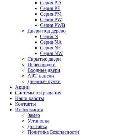
Серия PD
Серия PE
Серия PM
Серия PW
Серия PWB
Двери под дерево
Серия N
Серия NA
Серия NE
Серия NW
Скрытые двери
Перегородки
Входные двери
ART панели
Дверные ручки
Акции
Системы открывания
Наши работы
Контакты
Информация
Замер
Установка
Доставка
Политика Безопасности