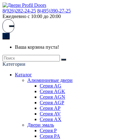
8(926)282-24-25
8(495)390-27-25
Ежедневно с 10:00 до 20:00
0
Ваша корзина пуста!
Kатегории
Каталог
Алюминиевые двери
Серия AG
Серия AGK
Серия AGN
Серия AGP
Серия AP
Серия AV
Серия AX
Двери эмаль
Серия P
Серия PA