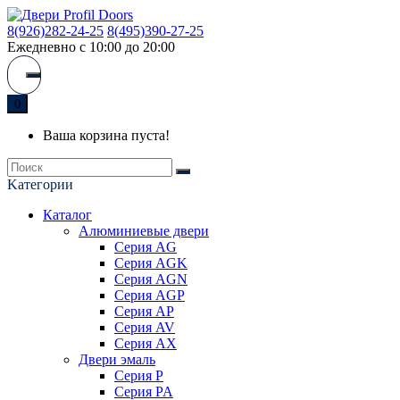
8(926)282-24-25
8(495)390-27-25
Ежедневно с 10:00 до 20:00
0
Ваша корзина пуста!
Kатегории
Каталог
Алюминиевые двери
Серия AG
Серия AGK
Серия AGN
Серия AGP
Серия AP
Серия AV
Серия AX
Двери эмаль
Серия P
Серия PA