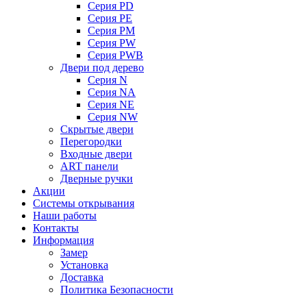
Серия PD
Серия PE
Серия PM
Серия PW
Серия PWB
Двери под дерево
Серия N
Серия NA
Серия NE
Серия NW
Скрытые двери
Перегородки
Входные двери
ART панели
Дверные ручки
Акции
Системы открывания
Наши работы
Контакты
Информация
Замер
Установка
Доставка
Политика Безопасности