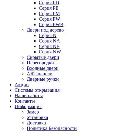
Серия PD
Серия PE
Серия PM
Серия PW
Серия PWB
Двери под дерево
Серия N
Серия NA
Серия NE
Серия NW
Скрытые двери
Перегородки
Входные двери
ART панели
Дверные ручки
Акции
Системы открывания
Наши работы
Контакты
Информация
Замер
Установка
Доставка
Политика Безопасности