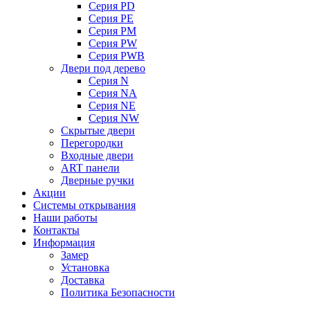
Серия PD
Серия PE
Серия PM
Серия PW
Серия PWB
Двери под дерево
Серия N
Серия NA
Серия NE
Серия NW
Скрытые двери
Перегородки
Входные двери
ART панели
Дверные ручки
Акции
Системы открывания
Наши работы
Контакты
Информация
Замер
Установка
Доставка
Политика Безопасности