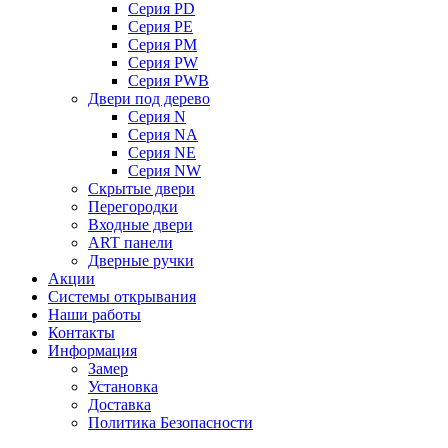
Серия PD
Серия PE
Серия PM
Серия PW
Серия PWB
Двери под дерево
Серия N
Серия NA
Серия NE
Серия NW
Скрытые двери
Перегородки
Входные двери
ART панели
Дверные ручки
Акции
Системы открывания
Наши работы
Контакты
Информация
Замер
Установка
Доставка
Политика Безопасности