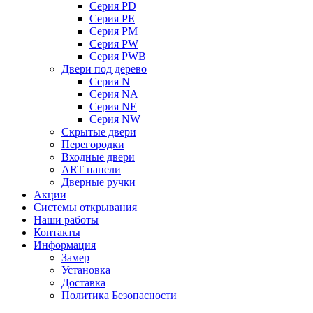
Серия PD
Серия PE
Серия PM
Серия PW
Серия PWB
Двери под дерево
Серия N
Серия NA
Серия NE
Серия NW
Скрытые двери
Перегородки
Входные двери
ART панели
Дверные ручки
Акции
Системы открывания
Наши работы
Контакты
Информация
Замер
Установка
Доставка
Политика Безопасности