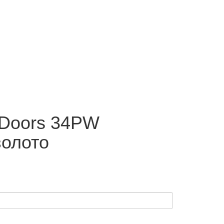
l Doors 34PW
золото