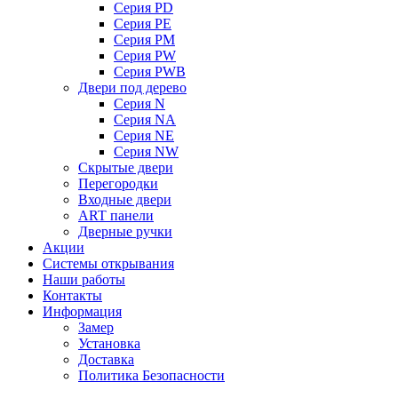
Серия PD
Серия PE
Серия PM
Серия PW
Серия PWB
Двери под дерево
Серия N
Серия NA
Серия NE
Серия NW
Скрытые двери
Перегородки
Входные двери
ART панели
Дверные ручки
Акции
Системы открывания
Наши работы
Контакты
Информация
Замер
Установка
Доставка
Политика Безопасности