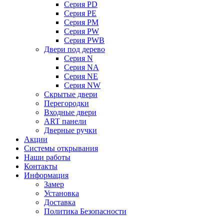
Серия PD
Серия PE
Серия PM
Серия PW
Серия PWB
Двери под дерево
Серия N
Серия NA
Серия NE
Серия NW
Скрытые двери
Перегородки
Входные двери
ART панели
Дверные ручки
Акции
Системы открывания
Наши работы
Контакты
Информация
Замер
Установка
Доставка
Политика Безопасности