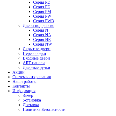
Серия PD
Серия PE
Серия PM
Серия PW
Серия PWB
Двери под дерево
Серия N
Серия NA
Серия NE
Серия NW
Скрытые двери
Перегородки
Входные двери
ART панели
Дверные ручки
Акции
Системы открывания
Наши работы
Контакты
Информация
Замер
Установка
Доставка
Политика Безопасности