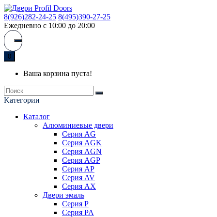
8(926)282-24-25
8(495)390-27-25
Ежедневно с 10:00 до 20:00
0
Ваша корзина пуста!
Kатегории
Каталог
Алюминиевые двери
Серия AG
Серия AGK
Серия AGN
Серия AGP
Серия AP
Серия AV
Серия AX
Двери эмаль
Серия P
Серия PA