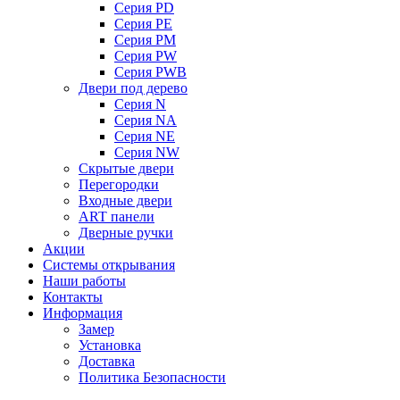
Серия PD
Серия PE
Серия PM
Серия PW
Серия PWB
Двери под дерево
Серия N
Серия NA
Серия NE
Серия NW
Скрытые двери
Перегородки
Входные двери
ART панели
Дверные ручки
Акции
Системы открывания
Наши работы
Контакты
Информация
Замер
Установка
Доставка
Политика Безопасности