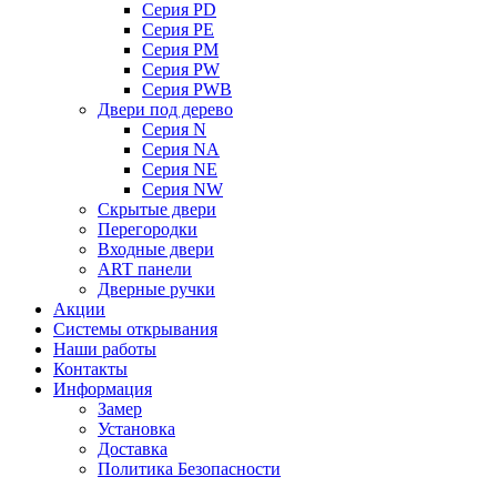
Серия PD
Серия PE
Серия PM
Серия PW
Серия PWB
Двери под дерево
Серия N
Серия NA
Серия NE
Серия NW
Скрытые двери
Перегородки
Входные двери
ART панели
Дверные ручки
Акции
Системы открывания
Наши работы
Контакты
Информация
Замер
Установка
Доставка
Политика Безопасности