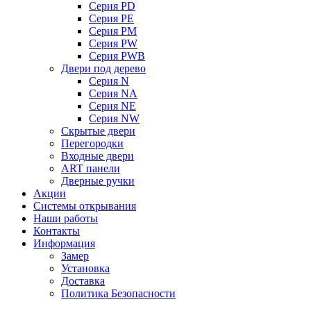
Серия PD
Серия PE
Серия PM
Серия PW
Серия PWB
Двери под дерево
Серия N
Серия NA
Серия NE
Серия NW
Скрытые двери
Перегородки
Входные двери
ART панели
Дверные ручки
Акции
Системы открывания
Наши работы
Контакты
Информация
Замер
Установка
Доставка
Политика Безопасности