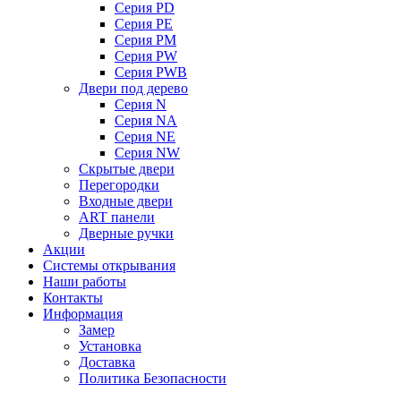
Серия PD
Серия PE
Серия PM
Серия PW
Серия PWB
Двери под дерево
Серия N
Серия NA
Серия NE
Серия NW
Скрытые двери
Перегородки
Входные двери
ART панели
Дверные ручки
Акции
Системы открывания
Наши работы
Контакты
Информация
Замер
Установка
Доставка
Политика Безопасности