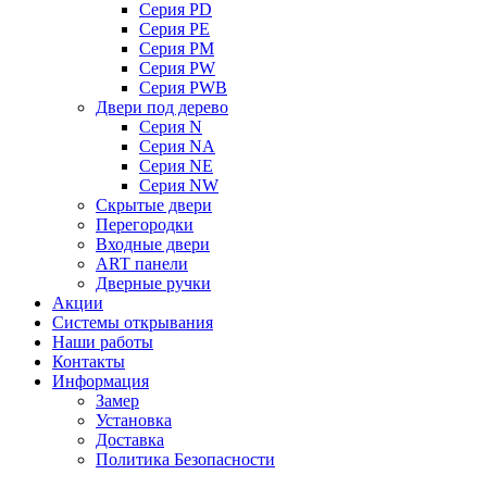
Серия PD
Серия PE
Серия PM
Серия PW
Серия PWB
Двери под дерево
Серия N
Серия NA
Серия NE
Серия NW
Скрытые двери
Перегородки
Входные двери
ART панели
Дверные ручки
Акции
Системы открывания
Наши работы
Контакты
Информация
Замер
Установка
Доставка
Политика Безопасности