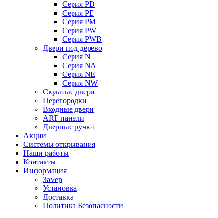
Серия PD
Серия PE
Серия PM
Серия PW
Серия PWB
Двери под дерево
Серия N
Серия NA
Серия NE
Серия NW
Скрытые двери
Перегородки
Входные двери
ART панели
Дверные ручки
Акции
Системы открывания
Наши работы
Контакты
Информация
Замер
Установка
Доставка
Политика Безопасности