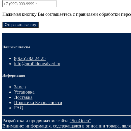
Нажимая кнопку Вы соглашаетесь с правилами обработки пер
Отправить заявку
Наши контакты
8(926)282-24-25
info@profildoorsdveri.ru
Информация
Замер
Установка
Доставка
Политика Безопасности
FAQ
Разработка и продвижение сайта
"SeoOpen"
Внимание: информация, содержащаяся в описании товара, явля