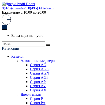
8(926)282-24-25
8(495)390-27-25
Ежедневно с 10:00 до 20:00
0
Ваша корзина пуста!
Kатегории
Каталог
Алюминиевые двери
Серия AG
Серия AGK
Серия AGN
Серия AGP
Серия AP
Серия AV
Серия AX
Двери эмаль
Серия P
Серия PA