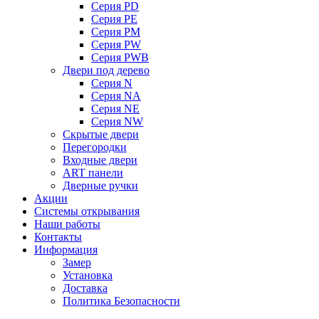
Серия PD
Серия PE
Серия PM
Серия PW
Серия PWB
Двери под дерево
Серия N
Серия NA
Серия NE
Серия NW
Скрытые двери
Перегородки
Входные двери
ART панели
Дверные ручки
Акции
Системы открывания
Наши работы
Контакты
Информация
Замер
Установка
Доставка
Политика Безопасности