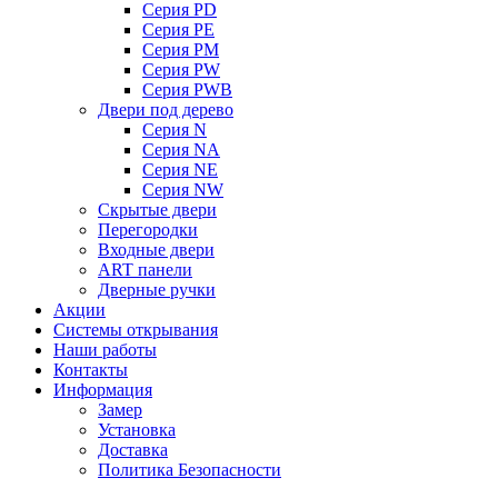
Серия PD
Серия PE
Серия PM
Серия PW
Серия PWB
Двери под дерево
Серия N
Серия NA
Серия NE
Серия NW
Скрытые двери
Перегородки
Входные двери
ART панели
Дверные ручки
Акции
Системы открывания
Наши работы
Контакты
Информация
Замер
Установка
Доставка
Политика Безопасности