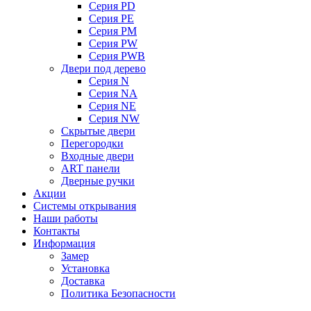
Серия PD
Серия PE
Серия PM
Серия PW
Серия PWB
Двери под дерево
Серия N
Серия NA
Серия NE
Серия NW
Скрытые двери
Перегородки
Входные двери
ART панели
Дверные ручки
Акции
Системы открывания
Наши работы
Контакты
Информация
Замер
Установка
Доставка
Политика Безопасности