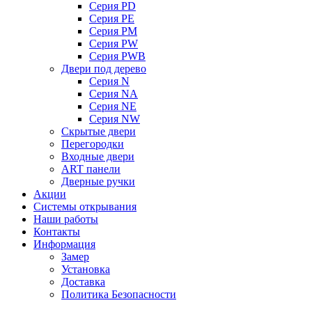
Серия PD
Серия PE
Серия PM
Серия PW
Серия PWB
Двери под дерево
Серия N
Серия NA
Серия NE
Серия NW
Скрытые двери
Перегородки
Входные двери
ART панели
Дверные ручки
Акции
Системы открывания
Наши работы
Контакты
Информация
Замер
Установка
Доставка
Политика Безопасности