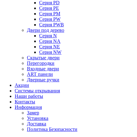
Серия PD
Серия PE
Серия PM
Серия PW
Серия PWB
Двери под дерево
Серия N
Серия NA
Серия NE
Серия NW
Скрытые двери
Перегородки
Входные двери
ART панели
Дверные ручки
Акции
Системы открывания
Наши работы
Контакты
Информация
Замер
Установка
Доставка
Политика Безопасности