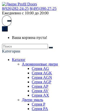
8(926)282-24-25
8(495)390-27-25
Ежедневно с 10:00 до 20:00
0
Ваша корзина пуста!
Kатегории
Каталог
Алюминиевые двери
Серия AG
Серия AGK
Серия AGN
Серия AGP
Серия AP
Серия AV
Серия AX
Двери эмаль
Серия P
Серия PA