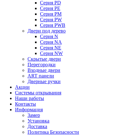
Серия PD
Серия PE
Серия PM
Серия PW
Серия PWB
Двери под дерево
Серия N
Серия NA
Серия NE
Серия NW
Скрытые двери
Перегородки
Входные двери
ART панели
Дверные ручки
Акции
Системы открывания
Наши работы
Контакты
Информация
Замер
Установка
Доставка
Политика Безопасности