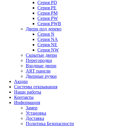
Серия PD
Серия PE
Серия PM
Серия PW
Серия PWB
Двери под дерево
Серия N
Серия NA
Серия NE
Серия NW
Скрытые двери
Перегородки
Входные двери
ART панели
Дверные ручки
Акции
Системы открывания
Наши работы
Контакты
Информация
Замер
Установка
Доставка
Политика Безопасности