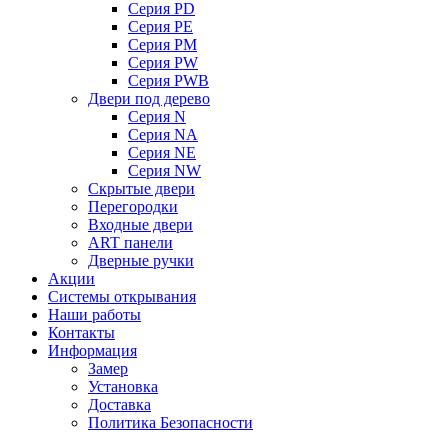
Серия PD
Серия PE
Серия PM
Серия PW
Серия PWB
Двери под дерево
Серия N
Серия NA
Серия NE
Серия NW
Скрытые двери
Перегородки
Входные двери
ART панели
Дверные ручки
Акции
Системы открывания
Наши работы
Контакты
Информация
Замер
Установка
Доставка
Политика Безопасности