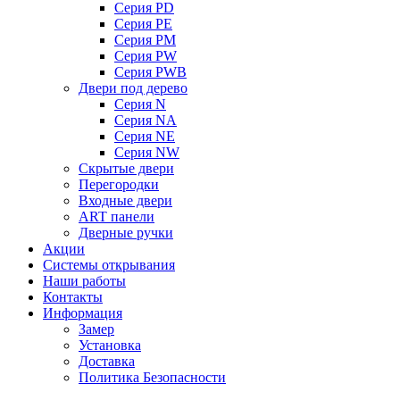
Серия PD
Серия PE
Серия PM
Серия PW
Серия PWB
Двери под дерево
Серия N
Серия NA
Серия NE
Серия NW
Скрытые двери
Перегородки
Входные двери
ART панели
Дверные ручки
Акции
Системы открывания
Наши работы
Контакты
Информация
Замер
Установка
Доставка
Политика Безопасности