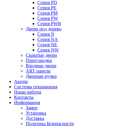
Серия PD
Серия PE
Серия PM
Серия PW
Серия PWB
Двери под дерево
Серия N
Серия NA
Серия NE
Серия NW
Скрытые двери
Перегородки
Входные двери
ART панели
Дверные ручки
Акции
Системы открывания
Наши работы
Контакты
Информация
Замер
Установка
Доставка
Политика Безопасности