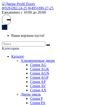
8(926)282-24-25
8(495)390-27-25
Ежедневно с 10:00 до 20:00
0
Ваша корзина пуста!
Kатегории
Каталог
Алюминиевые двери
Серия AG
Серия AGK
Серия AGN
Серия AGP
Серия AP
Серия AV
Серия AX
Двери эмаль
Серия P
Серия PA