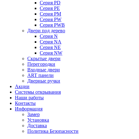
Серия PD
Серия PE
Серия PM
Серия PW
Серия PWB
Двери под дерево
Серия N
Серия NA
Серия NE
Серия NW
Скрытые двери
Перегородки
Входные двери
ART панели
Дверные ручки
Акции
Системы открывания
Наши работы
Контакты
Информация
Замер
Установка
Доставка
Политика Безопасности