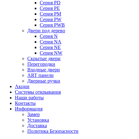
Серия PD
Серия PE
Серия PM
Серия PW
Серия PWB
Двери под дерево
Серия N
Серия NA
Серия NE
Серия NW
Скрытые двери
Перегородки
Входные двери
ART панели
Дверные ручки
Акции
Системы открывания
Наши работы
Контакты
Информация
Замер
Установка
Доставка
Политика Безопасности