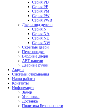
Серия PD
Серия PE
Серия PM
Серия PW
Серия PWB
Двери под дерево
Серия N
Серия NA
Серия NE
Серия NW
Скрытые двери
Перегородки
Входные двери
ART панели
Дверные ручки
Акции
Системы открывания
Наши работы
Контакты
Информация
Замер
Установка
Доставка
Политика Безопасности