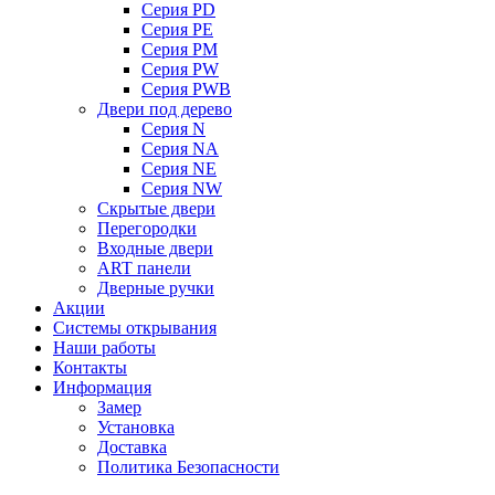
Серия PD
Серия PE
Серия PM
Серия PW
Серия PWB
Двери под дерево
Серия N
Серия NA
Серия NE
Серия NW
Скрытые двери
Перегородки
Входные двери
ART панели
Дверные ручки
Акции
Системы открывания
Наши работы
Контакты
Информация
Замер
Установка
Доставка
Политика Безопасности