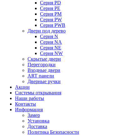
Серия PD
Серия PE
Серия PM
Серия PW
Серия PWB
Двери под дерево
Серия N
Серия NA
Серия NE
Серия NW
Скрытые двери
Перегородки
Входные двери
ART панели
Дверные ручки
Акции
Системы открывания
Наши работы
Контакты
Информация
Замер
Установка
Доставка
Политика Безопасности