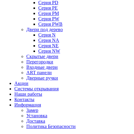
Серия PD
Серия PE
Серия PM
Серия PW
Серия PWB
Двери под дерево
Серия N
Серия NA
Серия NE
Серия NW
Скрытые двери
Перегородки
Входные двери
ART панели
Дверные ручки
Акции
Системы открывания
Наши работы
Контакты
Информация
Замер
Установка
Доставка
Политика Безопасности