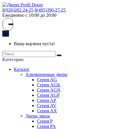
8(926)282-24-25
8(495)390-27-25
Ежедневно с 10:00 до 20:00
0
Ваша корзина пуста!
Kатегории
Каталог
Алюминиевые двери
Серия AG
Серия AGK
Серия AGN
Серия AGP
Серия AP
Серия AV
Серия AX
Двери эмаль
Серия P
Серия PA