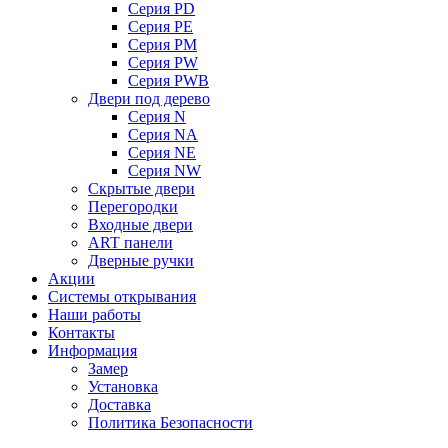
Серия PD
Серия PE
Серия PM
Серия PW
Серия PWB
Двери под дерево
Серия N
Серия NA
Серия NE
Серия NW
Скрытые двери
Перегородки
Входные двери
ART панели
Дверные ручки
Акции
Системы открывания
Наши работы
Контакты
Информация
Замер
Установка
Доставка
Политика Безопасности