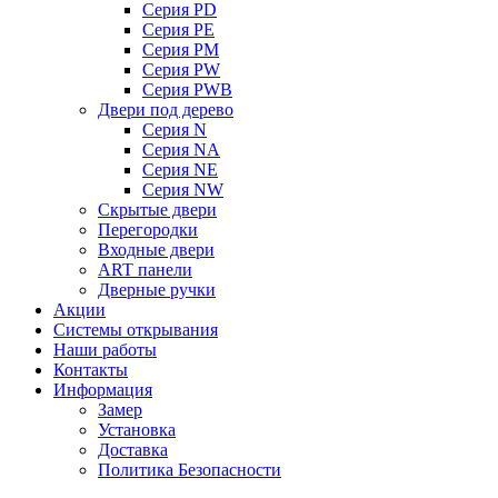
Серия PD
Серия PE
Серия PM
Серия PW
Серия PWB
Двери под дерево
Серия N
Серия NA
Серия NE
Серия NW
Скрытые двери
Перегородки
Входные двери
ART панели
Дверные ручки
Акции
Системы открывания
Наши работы
Контакты
Информация
Замер
Установка
Доставка
Политика Безопасности