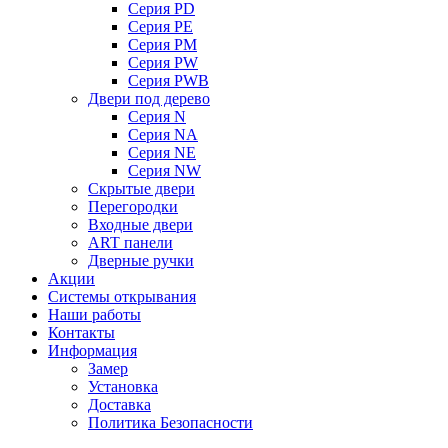
Серия PD
Серия PE
Серия PM
Серия PW
Серия PWB
Двери под дерево
Серия N
Серия NA
Серия NE
Серия NW
Скрытые двери
Перегородки
Входные двери
ART панели
Дверные ручки
Акции
Системы открывания
Наши работы
Контакты
Информация
Замер
Установка
Доставка
Политика Безопасности