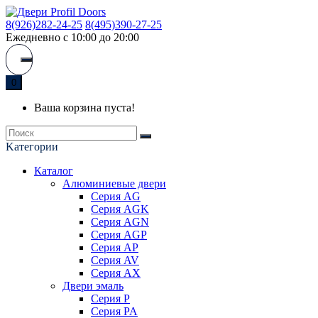
8(926)282-24-25
8(495)390-27-25
Ежедневно с 10:00 до 20:00
0
Ваша корзина пуста!
Kатегории
Каталог
Алюминиевые двери
Серия AG
Серия AGK
Серия AGN
Серия AGP
Серия AP
Серия AV
Серия AX
Двери эмаль
Серия P
Серия PA