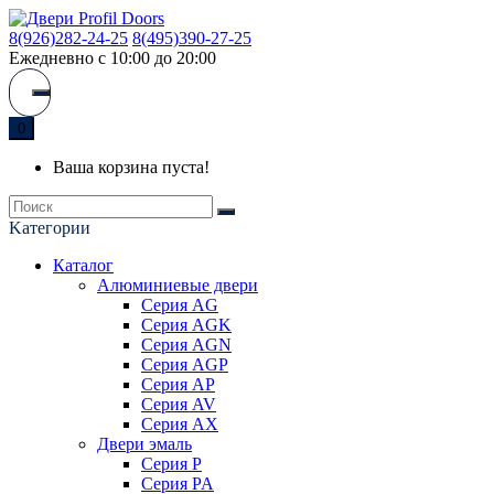
8(926)282-24-25
8(495)390-27-25
Ежедневно с 10:00 до 20:00
0
Ваша корзина пуста!
Kатегории
Каталог
Алюминиевые двери
Серия AG
Серия AGK
Серия AGN
Серия AGP
Серия AP
Серия AV
Серия AX
Двери эмаль
Серия P
Серия PA