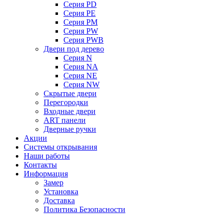
Серия PD
Серия PE
Серия PM
Серия PW
Серия PWB
Двери под дерево
Серия N
Серия NA
Серия NE
Серия NW
Скрытые двери
Перегородки
Входные двери
ART панели
Дверные ручки
Акции
Системы открывания
Наши работы
Контакты
Информация
Замер
Установка
Доставка
Политика Безопасности