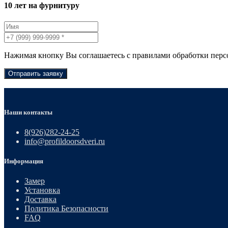
10 лет на фурнитуру
Нажимая кнопку Вы соглашаетесь с правилами обработки пер
Отправить заявку
Наши контакты
8(926)282-24-25
info@profildoorsdveri.ru
Информация
Замер
Установка
Доставка
Политика Безопасности
FAQ